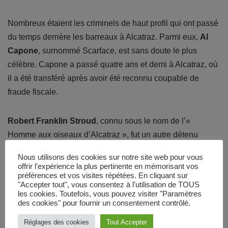
Nombreux étaient les criminels de haut profil qui ont passé
du temps derrière les barreaux à Alcatraz. Parmi eux,
Al
Capone
, surnommé Scarface, est sans doute le plus
célèbre. Capone a passé quatre ans et demi à Alcatraz, où
il a été transféré après avoir été reconnu coupable de
fraude fiscale.
Robert Franklin Stroud
, connu sous le nom de l’«
Homme aux oiseaux d’Alcatraz », fut un autre détenu
célèbre. Malgré son surnom, il n’a jamais été autorisé à
Nous utilisons des cookies sur notre site web pour vous
garder des oiseaux pendant son incarcération à Alcatraz.
offrir l'expérience la plus pertinente en mémorisant vos
préférences et vos visites répétées. En cliquant sur
C’est son intérêt pour l’ornithologie pendant son séjour
"Accepter tout", vous consentez à l'utilisation de TOUS
dans une autre prison qui lui a valu ce surnom. Stroud
les cookies. Toutefois, vous pouvez visiter "Paramètres
des cookies" pour fournir un consentement contrôlé.
passa 17 ans à Alcatraz, où sa réputation de difficulté et de
dangerosité le suivit.
Réglages des cookies
Tout Accepter