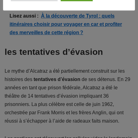
Lisez aussi :
À la découverte de Tyrol : quels
itinéraires choisir pour voyager en car et profiter
des merveilles de cette région ?
les tentatives d’évasion
Le mythe d’Alcatraz a été partiellement construit sur les
histoires des
tentatives d’évasion
de ses détenus. En 29
années en tant que prison fédérale, Alcatraz a été le
théâtre de 14 tentatives d’évasion impliquant 36
prisonniers. La plus célèbre est celle de juin 1962,
orchestrée par Frank Morris et les frères Anglin, qui ont
réussi à s’échapper à l’aide de radeaux faits maison.