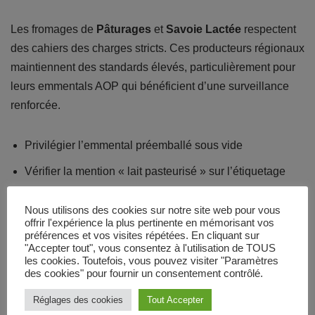
Les fromages de
Pâturages
et
Savoie Lactée
respectent
des cahiers des charges stricts. Ces producteurs régionaux
maintiennent des standards élevés, particulièrement pour
leurs emmentals AOP qui bénéficient d’une surveillance
renforcée.
Privilégier l’emmental préemballé sous vide
Vérifier la mention « lait pasteurisé » sur l’étiquetage
Respecter scrupuleusement les dates de péremption
Nous utilisons des cookies sur notre site web pour vous
offrir l'expérience la plus pertinente en mémorisant vos
Conserver au réfrigérateur entre 2°C et 6°C
préférences et vos visites répétées. En cliquant sur
"Accepter tout", vous consentez à l'utilisation de TOUS
Consommer rapidement après ouverture
les cookies. Toutefois, vous pouvez visiter "Paramètres
des cookies" pour fournir un consentement contrôlé.
Les bonnes pratiques de conservation et
Réglages des cookies
Tout Accepter
préparation