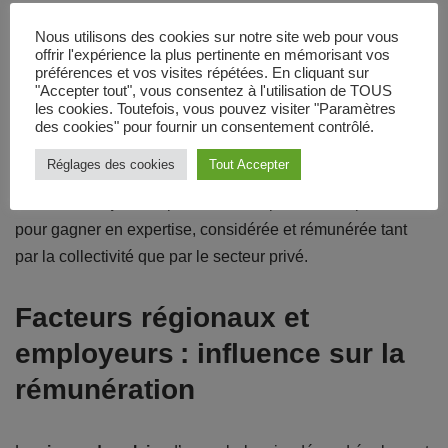
régime d’activité indépendante ou salariée.
Nous utilisons des cookies sur notre site web pour vous
offrir l'expérience la plus pertinente en mémorisant vos
préférences et vos visites répétées. En cliquant sur
Lisez aussi :
Comment éteindre votre iPhone 11
"Accepter tout", vous consentez à l'utilisation de TOUS
les cookies. Toutefois, vous pouvez visiter "Paramètres
étape par étape
des cookies" pour fournir un consentement contrôlé.
Réglages des cookies
Tout Accepter
Ce panorama met en évidence la diversité des parcours
dans le
transport
de patients et les passerelles possibles
pour gagner en expertise, considérée et rémunérée tant
par la collectivité que par le secteur privé.
Facteurs régionaux et
employeurs : influence sur la
rémunération