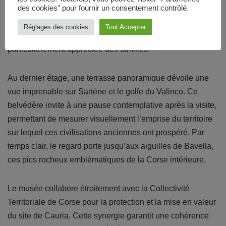
des cookies" pour fournir un consentement contrôlé.
surcharger. Des dispositifs audiovisuels avec casques
individuels proposent des reconstitutions en 3D des sites
Réglages des cookies
Tout Accepter
mégalithiques, offrant une immersion virtuelle
particulièrement appréciée des familles.
Au dernier étage, une terrasse panoramique dévoile une
vue imprenable sur Sartène et le golfe du Valinco. Ce
belvédère invite à une pause contemplative après la visite,
permettant de mesurer visuellement l’emprise du territoire
sur lequel ces civilisations anciennes ont prospéré. Par
temps clair, le regard porte jusqu’aux aiguilles de Bavella,
ces pics rocheux emblématiques de la Corse intérieure.
Le musée collabore étroitement avec la Collectivité
Territoriale de Corse pour la protection et la mise en valeur
du site de Cauria. Cette synergie garantit une cohérence