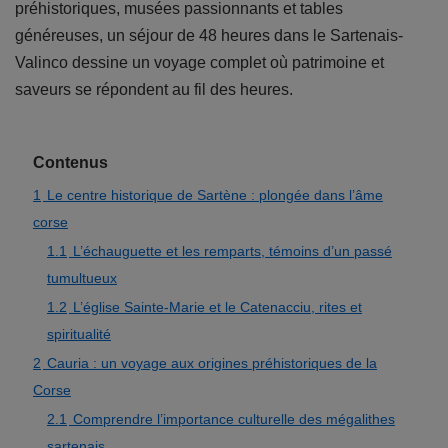
préhistoriques, musées passionnants et tables
généreuses, un séjour de 48 heures dans le Sartenais-
Valinco dessine un voyage complet où patrimoine et
saveurs se répondent au fil des heures.
Contenus
1
Le centre historique de Sartène : plongée dans l’âme
corse
1.1
L’échauguette et les remparts, témoins d’un passé
tumultueux
1.2
L’église Sainte-Marie et le Catenacciu, rites et
spiritualité
2
Cauria : un voyage aux origines préhistoriques de la
Corse
2.1
Comprendre l’importance culturelle des mégalithes
sartenais