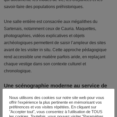
savoir-faire des populations préhistoriques.
Une salle entière est consacrée aux mégalithes du
Sartenais, notamment ceux de Cauria. Maquettes,
photographies, vidéos explicatives et objets
archéologiques permettent de saisir l’ampleur des sites
avant de les visiter in situ. Cette approche pédagogique
rend accessible une matière parfois aride, en replaçant
chaque vestige dans son contexte culturel et
chronologique.
Une scénographie moderne au service de
l’archéologie
Nous utilisons des cookies sur notre site web pour vous
offrir l'expérience la plus pertinente en mémorisant vos
préférences et vos visites répétées. En cliquant sur
Le musée mise sur une scénographie claire et aérée. Les
"Accepter tout", vous consentez à l'utilisation de TOUS
vitrines bien éclairées mettent en valeur les objets sans les
les cookies. Toutefois, vous pouvez visiter "Paramètres