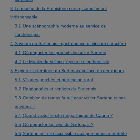
3
Le musée de la Préhistoire corse, complément
indispensable
3.1
Une scénographie moderne au service de
l’archéologie
4
Saveurs du Sartenais : gastronomie et vins de caractère
4.1
Où déguster les produits locaux à Sartène
4.2
Le Moulin du Valinco, épicerie d’authenticité
5
Explorer le territoire du Sartenais-Valinco en deux jours
5.1
Villages perchés et patrimoine rural
5.2
Randonnées et sentiers du Sartenais
5.3
Combien de temps faut-il pour visiter Sartène et ses
environs ?
5.4
Quand visiter le site mégalithique de Cauria ?
5.5
Où déguster les vins du Sartenais ?
5.6
Sartène est-elle accessible aux personnes à mobilité