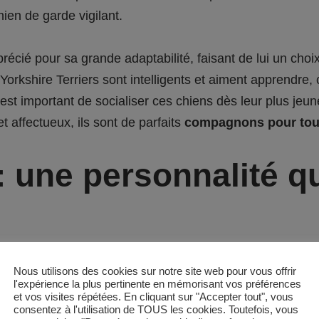
ien de garde vigilant.
écié pour sa grande adaptabilité, faisant de lui un choix 
rkshire Terriers sont intelligents et aiment apprendre, c
Il est important de socialiser ces chiens dès leur plus j
et affectueux, ils sont de parfaits
compagnons pour tout
 une personnalité q
ré comme la plus petite race de chien au monde, mais ce
Nous utilisons des cookies sur notre site web pour vous offrir
l'expérience la plus pertinente en mémorisant vos préférences
sonnalité. Ces
petits chiens au cœur vaillant
sont conn
et vos visites répétées. En cliquant sur "Accepter tout", vous
consentez à l'utilisation de TOUS les cookies. Toutefois, vous
taire, les rendant parfaitement adaptés à la vie de co