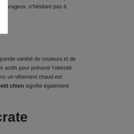
 courageux, n’hésitant pas à
 grande variété de couleurs et de
 actifs pour prévenir l’obésité.
 donc un vêtement chaud est
etit chien
signifie également
crate