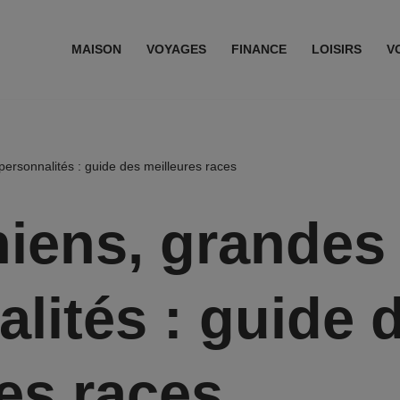
MAISON
VOYAGES
FINANCE
LOISIRS
V
personnalités : guide des meilleures races
hiens, grandes
lités : guide 
es races