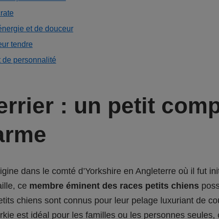
crate
énergie et de douceur
œur tendre
 de personnalité
errier : un petit co
harme
igine dans le comté d’Yorkshire en Angleterre où il fut ini
ille, ce
membre éminent des races petits chiens
poss
its chiens sont connus pour leur pelage luxuriant de coul
kie est idéal pour les familles ou les personnes seules, ca