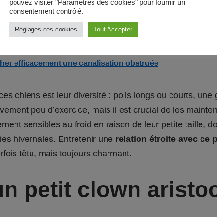
pouvez visiter "Paramètres des cookies" pour fournir un
uahua est aussi un chien de garde étonnamment alerte et
consentement contrôlé.
Réglages des cookies
Tout Accepter
r efficacement une canalisation obstruée
 ces chiens est leur diversité : poils longs ou courts, une
vement peu d’exercice, mais il est crucial de les maintenir
ment sensibles au froid en raison de leur petite taille,
ies hivernales. Entretenir une
relation étroite avec ce p
fois têtu, mais toujours charmant.
un petit clown aristo