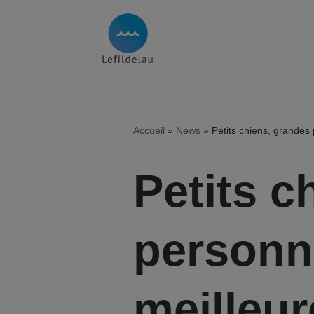
Aller
au
contenu
Accueil
»
News
»
Petits chiens, grandes 
Petits c
personna
meilleur