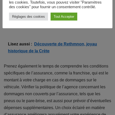
les cookies. Toutefois, vous pouvez visiter "Paramètres
coûts peuvent varier considérablement. Il est donc
des cookies" pour fournir un consentement contrôlé.
essentiel d’analyser ce qui est couvert par l’assurance de
Réglages des cookies
Tout Accepter
base et de décider si vous avez besoin de protections
supplémentaires pour une tranquillité d’esprit optimale.
Lisez aussi :
Découverte de Rethmnon, joyau
historique de la Crète
Prenez également le temps de comprendre les conditions
spécifiques de l’assurance, comme la franchise, qui est le
montant à votre charge en cas de dommages sur le
véhicule. Vérifier la politique de l’agence concernant les
dommages non couverts par l’assurance, tels que les
pneus ou le pare-brise, est aussi pour prévoir d’éventuelles
dépenses supplémentaires. Un choix éclairé en matière
d’assurance améliorera assurément votre expérience de