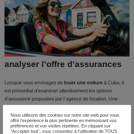
analyser l’offre d’assurances
Lorsque vous envisagez de
louer une voiture
à Cuba, il
est primordial d’examiner attentivement les options
d’assurance proposées par l’agence de location. Une
assurance adéquate peut vous protéger contre les
accidents, les vols et d’autres incidents qui pourraient
Nous utilisons des cookies sur notre site web pour vous
offrir l'expérience la plus pertinente en mémorisant vos
survenir pendant la location. Certaines assurances sont
préférences et vos visites répétées. En cliquant sur
obligatoires, tandis que d’autres sont optionnelles, et les
"Accepter tout", vous consentez à l'utilisation de TOUS