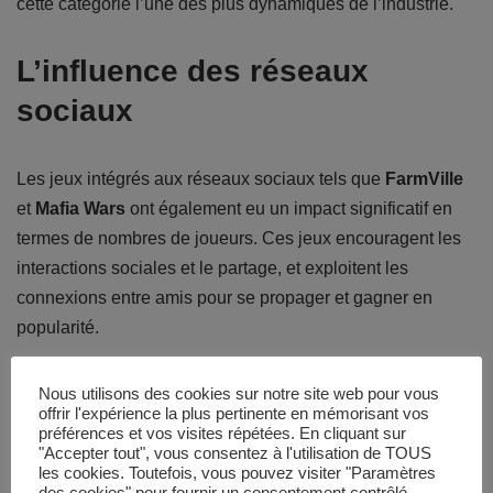
cette catégorie l’une des plus dynamiques de l’industrie.
L’influence des réseaux
sociaux
Les jeux intégrés aux réseaux sociaux tels que
FarmVille
et
Mafia Wars
ont également eu un impact significatif en
termes de nombres de joueurs. Ces jeux encouragent les
interactions sociales et le partage, et exploitent les
connexions entre amis pour se propager et gagner en
popularité.
Nous utilisons des cookies sur notre site web pour vous
Lisez aussi :
Exploration des nouvelles
offrir l'expérience la plus pertinente en mémorisant vos
préférences et vos visites répétées. En cliquant sur
fonctionnalités de l'iPhone 15
"Accepter tout", vous consentez à l'utilisation de TOUS
les cookies. Toutefois, vous pouvez visiter "Paramètres