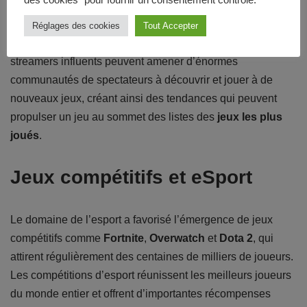
des cookies" pour fournir un consentement contrôlé.
De même, l’essor des plateformes de streaming de jeux
comme
Twitch
et
YouTube Gaming
a transformé la façon
Réglages des cookies
Tout Accepter
dont les jeux vidéo sont consommés et partagés. Les
streamers influents peuvent amener d’énormes
communautés de spectateurs à découvrir et jouer à de
nouveaux jeux, créant ainsi des tendances qui peuvent
propulser un jeu au sommet des listes des
jeux les plus
joués
.
Jeux compétitifs et eSport
Le domaine de l’esport a favorisé l’émergence de jeux
compétitifs comme
Fortnite
,
Overwatch
et
Dota 2
, qui
attirent régulièrement des centaines de milliers de joueurs.
Les compétitions d’esport réunissent les meilleurs joueurs
du monde entier et offrent d’importantes récompenses