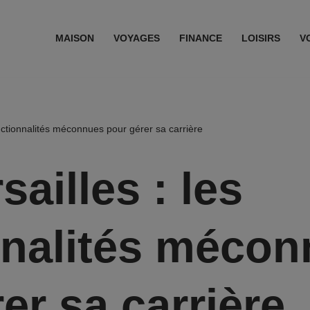
MAISON
VOYAGES
FINANCE
LOISIRS
V
fonctionnalités méconnues pour gérer sa carrière
sailles : les
nnalités méco
er sa carrière