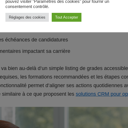
pouvez visiter "Paramètres des cookies" pour fournir un
consentement contrôlé.
es formations continues dans sa discipline
Réglages des cookies
Tout Accepter
ur les postes à profil correspondant aux compétences
es échéances de candidatures
ementaires impactant sa carrière
va bien au-delà d’un simple listing de grades accessibles
requises, les formations recommandées et les étapes con
fonctionnalité permet d’aligner ses actions quotidiennes a
 similaire à ce que proposent les
solutions CRM pour opti