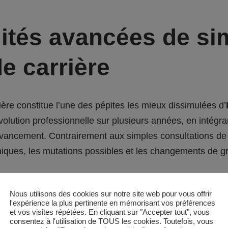
ités avancées de sim
de carrière
ère constitue l’une des pépites les mieux dissimulées d’
olution professionnelle sur plusieurs années, en intégra
vancement. Contrairement aux simples consultations de 
hiques, les mutations possibles et les changements de g
sforment la plateforme en véritable assistant de dévelo
Nous utilisons des cookies sur notre site web pour vous offrir
rment automatiquement l’utilisateur des opportunités de fo
l'expérience la plus pertinente en mémorisant vos préférences
des échéances importantes pour sa carrière. Cette appro
et vos visites répétées. En cliquant sur "Accepter tout", vous
consentez à l'utilisation de TOUS les cookies. Toutefois, vous
 la
gestion des affectations
.