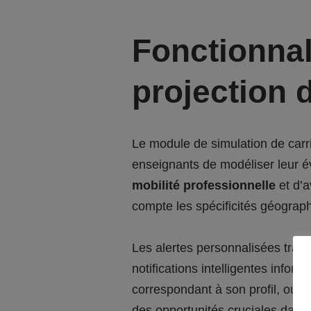
Fonctionnal
projection 
Le module de simulation de carri
enseignants de modéliser leur év
mobilité professionnelle
et d’a
compte les spécificités géograp
Les alertes personnalisées tran
notifications intelligentes info
correspondant à son profil, ou 
des opportunités cruciales dans