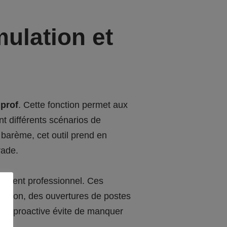
ulation et
Iprof
. Cette fonction permet aux
nt différents scénarios de
barème, cet outil prend en
rade.
ppement professionnel. Ces
rmation, des ouvertures de postes
che proactive évite de manquer