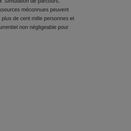
e
. Simulation de parcours,
 ressources méconnues peuvent
 plus de cent mille personnes et
urrentiel non négligeable pour