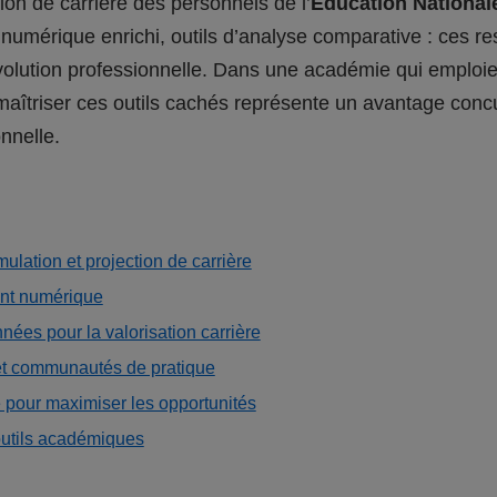
ion de carrière des personnels de l’
Education National
io numérique enrichi, outils d’analyse comparative : ces
évolution professionnelle. Dans une académie qui emploie
 maîtriser ces outils cachés représente un avantage conc
onnelle.
ulation et projection de carrière
ent numérique
nées pour la valorisation carrière
et communautés de pratique
ve pour maximiser les opportunités
 outils académiques