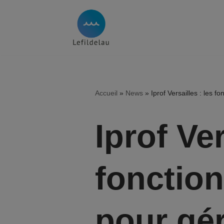
Aller
au
contenu
Accueil
»
News
»
Iprof Versailles : les 
Iprof Ver
fonctio
pour gér