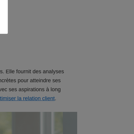
. Elle fournit des analyses
crètes pour atteindre ses
vec ses aspirations à long
miser la relation client
.