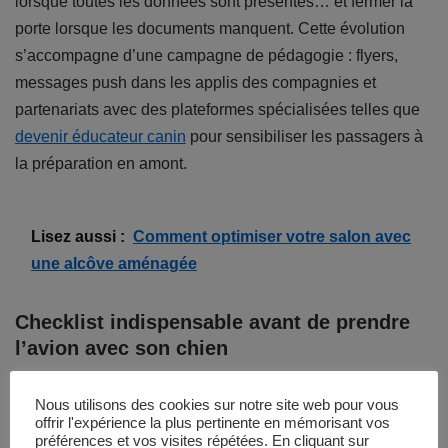
lorsque toutes les données sont présentes… et fermer la
porte lorsque les documents manquent. Cette évolution
s’accompagne d’une campagne de pédagogie : flyers,
messages push dans les applis des compagnies et
partenariats avec des plateformes spécialisées telles que
devenir éducateur canin
pour sensibiliser les passagers à
la préparation en amont.
Lisez aussi :
Comment optimiser votre salon avec
une alcôve aménagée
Checklist indispensable avant de prendre
l’avion avec son chien
Pour éviter toute mauvaise surprise et bannir
Nous utilisons des cookies sur notre site web pour vous
offrir l'expérience la plus pertinente en mémorisant vos
définitivement l’abandonnement, les vétérinaires
préférences et vos visites répétées. En cliquant sur