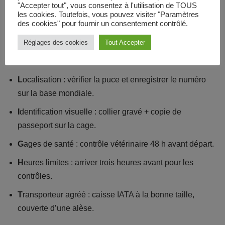
recommandent depuis peu une règle mnémotechnique en
"Accepter tout", vous consentez à l'utilisation de TOUS
les cookies. Toutefois, vous pouvez visiter "Paramètres
cinq lettres : « F-L-I-G-H-T ».
des cookies" pour fournir un consentement contrôlé.
Réglages des cookies
Tout Accepter
F
ormulaires : télécharger et remplir les attestations
médicales et compagnies.
L
ocalisation : vérifier la puce et enregistrer le numéro
sur la base mondiale.
I
dentification visuelle : collier gravé + copie de
passeport sur la cage.
G
ages de santé : contrôle vétérinaire 48 h avant départ.
H
eures limites : arriver trois heures avant pour les
contrôles.
T
ransporteur agréé : caisse IATA à la bonne taille,
couverte d’une alèse.