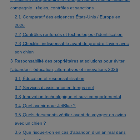
compagnie : règles, contrôles et sanctions
2.1
Comparatif des exigences États-Unis / Europe en
2026
2.2
Contrôles renforcés et technologies d’identification
2.3
Checklist indispensable avant de prendre l’avion avec
son chien
3
Responsabilité des propriétaires et solutions pour éviter
l’abandon : éducation, alternatives et innovations 2026
3.1
Éducation et responsabilisation
3.2
Services d’assistance en temps réel
3.3
Innovation technologique et suivi comportemental
3.4
Quel avenir pour JetBlue ?
3.5
Quels documents vérifier avant de voyager en avion
avec un chien ?
3.6
Que risque-t-on en cas d’abandon d’un animal dans