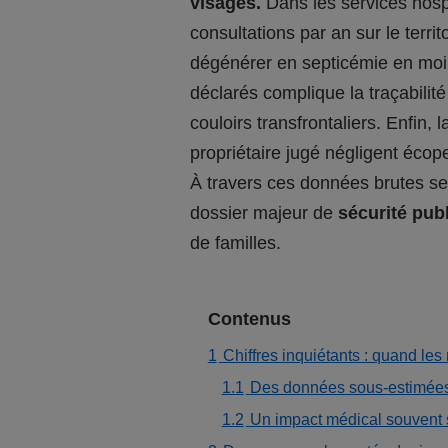
visages.
Dans les services hospi
consultations par an sur le terri
dégénérer en septicémie en moin
déclarés complique la traçabilit
couloirs transfrontaliers. Enfin,
propriétaire jugé négligent éco
À travers ces données brutes se d
dossier majeur de
sécurité pub
de familles.
Contenus
1
Chiffres inquiétants : quand le
1.1
Des données sous-estimées 
1.2
Un impact médical souvent 