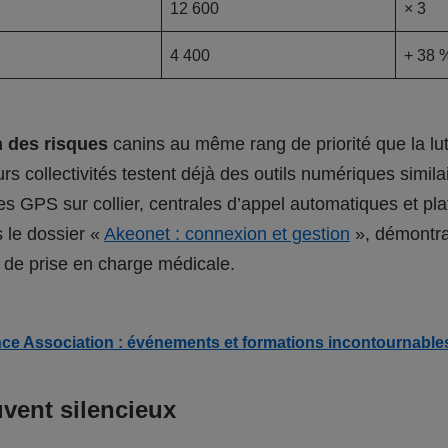
12 600
× 3
4 400
+ 38 
n des risques
canins au même rang de priorité que la lut
rs collectivités testent déjà des outils numériques similai
ises GPS sur collier, centrales d’appel automatiques et p
s le dossier «
Akeonet : connexion et gestion
», démontran
s de prise en charge médicale.
ce Association : événements et formations incontournable
vent silencieux