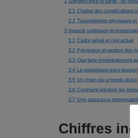
2
Dangers pour la santé : du ris
2.1
Chaîne des complications i
2.2
Traumatismes physiques et 
3
Impacts juridiques et responsab
3.1
Cadre pénal et civil actuel
3.2
Prévention et gestion des ris
3.3
Que faire immédiatement a
3.4
Le propriétaire est-il toujo
3.5
Un chien qui a mordu doit-il
3.6
Comment prévenir les morsu
3.7
Une assurance responsabilité 
Chiffres in