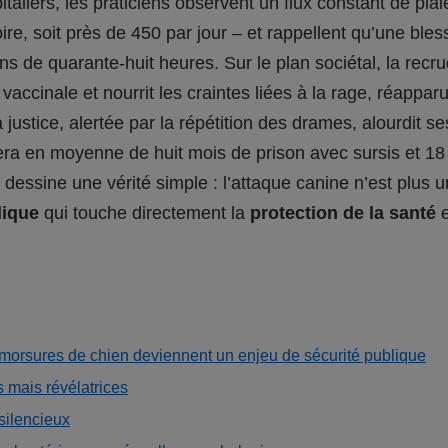
taliers, les praticiens observent un flux constant de pla
toire, soit près de 450 par jour – et rappellent qu’une bl
s de quarante-huit heures. Sur le plan sociétal, la rec
é vaccinale et nourrit les craintes liées à la rage, réapp
 la justice, alertée par la répétition des drames, alourdit
pera en moyenne de huit mois de prison avec sursis et 1
essine une vérité simple : l’attaque canine n’est plus un
lique
qui touche directement la
protection de la santé
e
s morsures de chien deviennent un enjeu de sécurité publique
mais révélatrices
silencieux