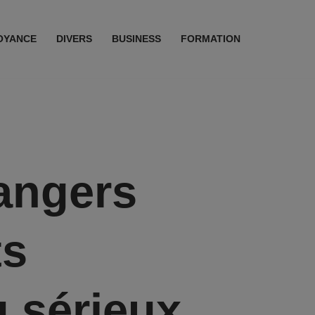
OYANCE
DIVERS
BUSINESS
FORMATION
dangers
ts
u sérieux