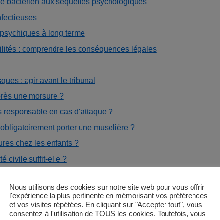
que bactérien aux séquelles psychologiques
nfectieuses
psychiques à long terme
ilités : comprendre les conséquences légales
ques : agir avant le tribunal
près une morsure ?
urs responsable en cas d’attaque ?
 obligatoirement porter une muselière ?
res chez les enfants ?
civile suffit-elle ?
Nous utilisons des cookies sur notre site web pour vous offrir
l'expérience la plus pertinente en mémorisant vos préférences
quiétants : quand le
et vos visites répétées. En cliquant sur "Accepter tout", vous
consentez à l'utilisation de TOUS les cookies. Toutefois, vous