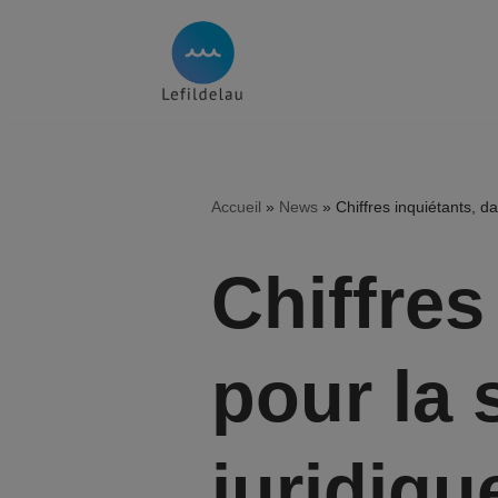
Aller
au
contenu
Accueil
»
News
»
Chiffres inquiétants, d
Chiffres
pour la 
juridiqu