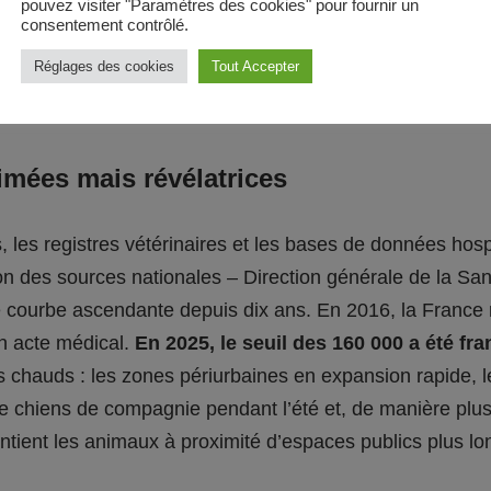
pouvez visiter "Paramètres des cookies" pour fournir un
viennent un enjeu de
consentement contrôlé.
Réglages des cookies
Tout Accepter
mées mais révélatrices
les registres vétérinaires et les bases de données hosp
ion des sources nationales – Direction générale de la San
 courbe ascendante depuis dix ans. En 2016, la France 
n acte médical.
En 2025, le seuil des 160 000 a été fra
ts chauds : les zones périurbaines en expansion rapide, le
e chiens de compagnie pendant l’été et, de manière plus 
intient les animaux à proximité d’espaces publics plus l