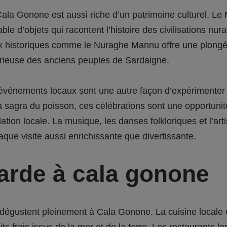
ala Gonone est aussi riche d’un patrimoine culturel. Le
 d’objets qui racontent l’histoire des civilisations nuragi
ieux historiques comme le Nuraghe Mannu offre une plong
érieuse des anciens peuples de Sardaigne.
es événements locaux sont une autre façon d’expérimente
la sagra du poisson, ces célébrations sont une opportunit
ation locale. La musique, les danses folkloriques et l’ar
aque visite aussi enrichissante que divertissante.
sarde à cala gonone
dégustent pleinement à Cala Gonone. La cuisine locale es
ts frais issus de la mer et de la terre. Les restaurants l