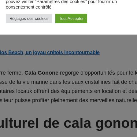
 falaises qui bordent la côte, notamment les célèbres s
pouvez visiter "Paramètres des cookies" pour fournir un
consentement contrôlé.
mpeurs peuvent profiter d’une vue imprenable sur la mer
Réglages des cookies
Tout Accepter
de nombreux sentiers de randonnée serpentent à travers
de vue époustouflants et des criques isolées.
os Beach, un joyau crétois incontournable
erre ferme,
Cala Gonone
regorge d’opportunités pour le 
esse de la vie marine dans les eaux cristallines fait de 
aires locaux offrent des équipements en location et des
iteur puisse profiter pleinement des merveilles naturelle
culturel de cala gono