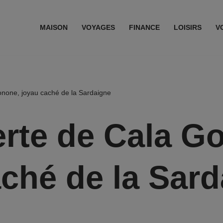
MAISON
VOYAGES
FINANCE
LOISIRS
V
none, joyau caché de la Sardaigne
rte de Cala G
ché de la Sar