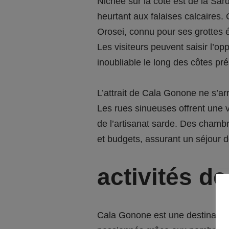
Nichée sur la côte est de la Sa
heurtant aux falaises calcaires. 
Orosei, connu pour ses grottes 
Les visiteurs peuvent saisir l’o
inoubliable le long des côtes pr
L’attrait de Cala Gonone ne s’arrê
Les rues sinueuses offrent une v
de l’artisanat sarde. Des chambr
et budgets, assurant un séjour d
activités de
Cala Gonone est une destination 