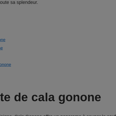
toute sa splendeur.
none
ne
gonone
te de cala gonone