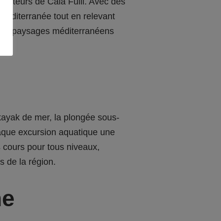
ecteurs de Cala Fuili. Avec des
 Méditerranée tout en relevant
 des paysages méditerranéens
kayak de mer, la plongée sous-
chaque excursion aquatique une
 cours pour tous niveaux,
s de la région.
ne