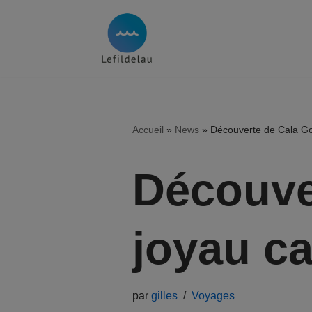
Aller
au
contenu
Accueil
»
News
»
Découverte de Cala Go
Découve
joyau ca
par
gilles
Voyages