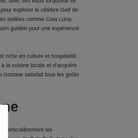
fle, avec ses eaux turquoise se
 pour explorer le célèbre Golf de
ages isolées comme Cala Luna.
ursion guidée pour une expérience
t riche en culture et hospitalité.
 la cuisine locale et d’acquérir
 Gonone satisfait tous les goûts
one
e particulièrement les