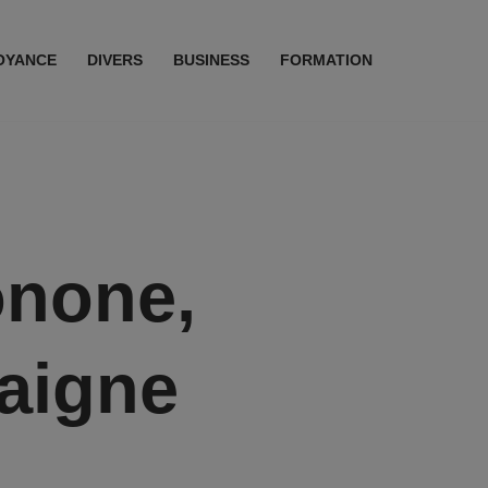
OYANCE
DIVERS
BUSINESS
FORMATION
onone,
daigne