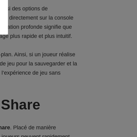
aussi des options de
déo directement sur la console
égration profonde signifie que
ge plus rapide et plus intuitif.
lan. Ainsi, si un joueur réalise
de jeu pour la sauvegarder et la
 l’expérience de jeu sans
 Share
hare
. Placé de manière
es joueurs peuvent rapidement