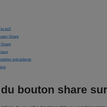
 la ps5
outon Share
 Share
ciaux
modèles précédents
ming
du bouton share sur