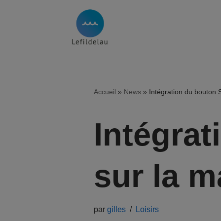
Aller
au
contenu
Accueil
»
News
»
Intégration du bouton 
Intégra
sur la m
par
gilles
Loisirs