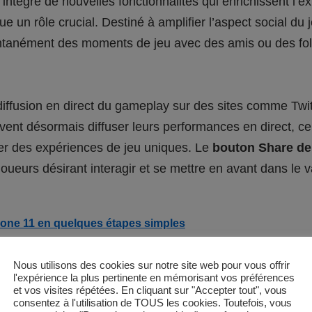
tègre de nouvelles fonctionnalités qui enrichissent l’e
ue un rôle crucial. Destiné à amplifier l’aspect social du 
antanément des moments de jeu avec des amis ou des fol
 diffusion en direct du gameplay sur des sites comme Tw
vent désormais diffuser leurs performances en direct, ce 
er des expériences de jeu uniques. Le
bouton Share de
 joueurs désirant interagir et se mettre en avant dans le 
hone 11 en quelques étapes simples
Nous utilisons des cookies sur notre site web pour vous offrir
lités avancées du b
l'expérience la plus pertinente en mémorisant vos préférences
et vos visites répétées. En cliquant sur "Accepter tout", vous
consentez à l'utilisation de TOUS les cookies. Toutefois, vous