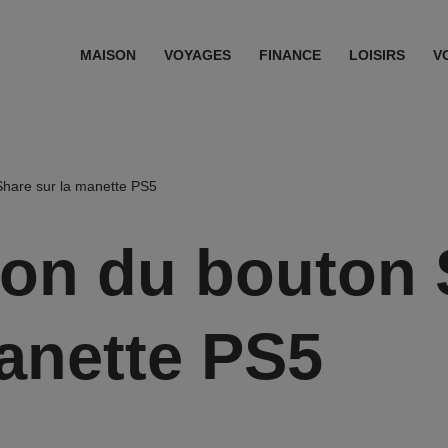
MAISON
VOYAGES
FINANCE
LOISIRS
V
Share sur la manette PS5
tion du bouton
anette PS5