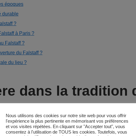
les époques
é durable
alstaff ?
lstaff à Paris ?
u Falstaff ?
verture du Falstaff ?
ale du lieu ?
re dans la tradition
lges
Nous utilisons des cookies sur notre site web pour vous offrir
l'expérience la plus pertinente en mémorisant vos préférences
et vos visites répétées. En cliquant sur "Accepter tout", vous
autour d’une passion viscérale :
la bière
. L’établissement
consentez à l'utilisation de TOUS les cookies. Toutefois, vous