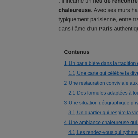
: il incarne un
lieu de rencontre
chaleureuse
. Avec ses murs hab
typiquement parisienne, entre tra
dans l’âme d’un
Paris
authentiqu
Contenus
1
Un bar à bière dans la tradition
1.1
Une carte qui célèbre la div
2
Une restauration conviviale aux 
2.1
Des formules adaptées à to
3
Une situation géographique pri
3.1
Un quartier qui respire la vi
4
Une ambiance chaleureuse qui f
4.1
Les rendez-vous qui rythment