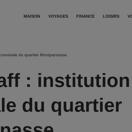
MAISON
VOYAGES
FINANCE
LOISIRS
V
on conviviale du quartier Montparnasse
ff : institution
le du quartier
nasse