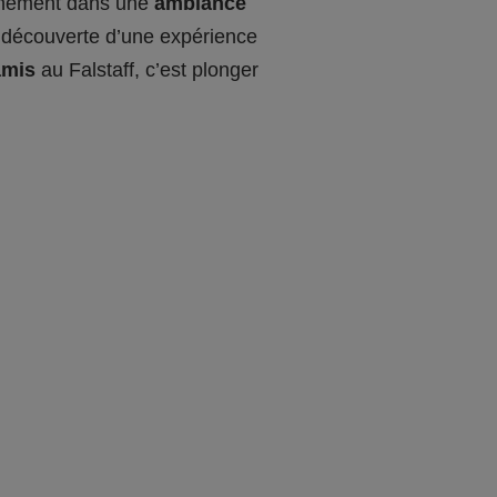
ennement dans une
ambiance
la découverte d’une expérience
amis
au Falstaff, c’est plonger