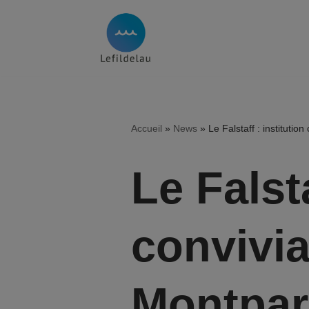
Aller
au
contenu
Accueil
»
News
»
Le Falstaff : instituti
Le Falsta
convivia
Montpar