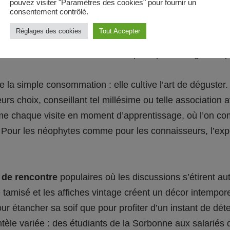
pouvez visiter "Paramètres des cookies" pour fournir un
 références
, dont une quinzaine disponibles en pression.
consentement contrôlé.
où chaque amateur trouve son bonheur parmi des bières 
Réglages des cookies
Tout Accepter
s boissons constitue une véritable invitation au voyage gu
nues ou de retrouver les classiques qui ont forgé la rép
la simple consommation : elle cultive l’art de déguster
eurs choix, conseillant tel millésime ou telle association 
 chaque visite en moment d’apprentissage, où l’on com
. Pour les néophytes comme pour les connaisseurs, l’exp
 de rencontre
populaires où les discussions s’étirent aut
ge tamisé et les affiches vintage créent un décor intemp
r étancher sa soif que pour profiter d’un instant de déte
entèle variée : des étudiants de la Sorbonne aux salariés 