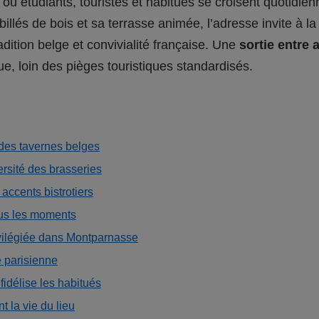
où étudiants, touristes et habitués se croisent quotidi
illés de bois et sa terrasse animée, l’adresse invite à 
dition belge et convivialité française. Une
sortie entre 
e, loin des pièges touristiques standardisés.
 des tavernes belges
ersité des brasseries
accents bistrotiers
us les moments
vilégiée dans Montparnasse
e parisienne
idélise les habitués
 la vie du lieu