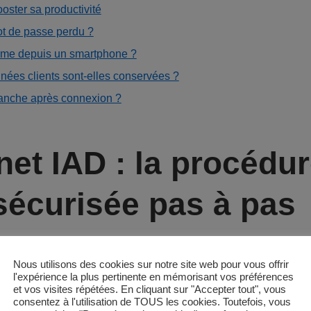
oster sa productivité
 de passe perdu ?
orme depuis un smartphone ?
es clients sont-elles conservées ?
blanche après connexion ?
net IAD : la procédu
sécurisée pas à pas
ler reçoit un courriel baptisé « Bienvenue sur votre espace
Nous utilisons des cookies sur notre site web pour vous offrir
passe provisoire généré aléatoirement. Le lien redirige v
l'expérience la plus pertinente en mémorisant vos préférences
et vos visites répétées. En cliquant sur "Accepter tout", vous
s à jour tous les 90 jours, garantissant un chiffrement de
consentez à l'utilisation de TOUS les cookies. Toutefois, vous