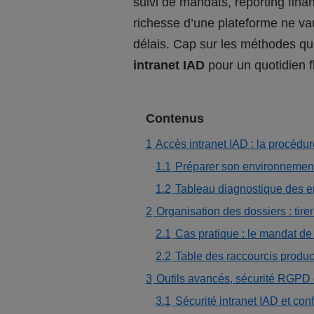
suivi de mandats, reporting fina
richesse d’une plateforme ne vaut
délais. Cap sur les méthodes qui
intranet IAD
pour un quotidien fl
Contenus
1
Accès intranet IAD : la procédu
1.1
Préparer son environnemen
1.2
Tableau diagnostique des e
2
Organisation des dossiers : tire
2.1
Cas pratique : le mandat de
2.2
Table des raccourcis product
3
Outils avancés, sécurité RGPD e
3.1
Sécurité intranet IAD et con