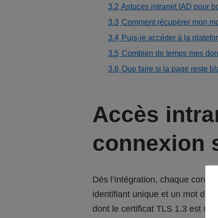
3.2
Astuces intranet IAD pour bo
3.3
Comment récupérer mon mot
3.4
Puis-je accéder à la platef
3.5
Combien de temps mes donné
3.6
Que faire si la page reste 
Accès intra
connexion 
Dès l’intégration, chaque conseil
identifiant unique et un mot de 
dont le certificat TLS 1.3 est mi