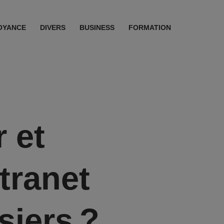
OYANCE
DIVERS
BUSINESS
FORMATION
 et
ntranet
siers ?