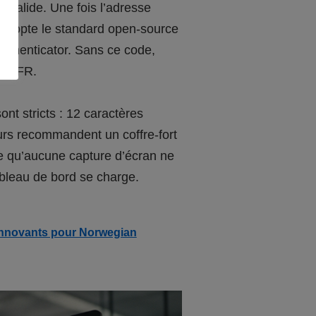
 valide. Une fois l’adresse
AD adopte le standard open-source
Authenticator. Sans ce code,
ERT-FR.
nt stricts : 12 caractères
eurs recommandent un coffre-fort
le qu’aucune capture d’écran ne
tableau de bord se charge.
re innovants pour Norwegian