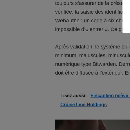
toujours s’assurer de la présen
vérifiée, la saisie des identifi
WebAuthn : un code à six chiffre
impossible d’« entrer ». Ce gard
Après validation, le système obl
minimum, majuscules, minuscules,
numérique type Bitwarden. Derni
doit être diffusée à l’extérieur.
Lisez aussi :
Fincantieri relève
Cruise Line Holdings