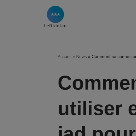
Aller
au
contenu
Accueil
»
News
»
Comment se connecter et
Comment
utiliser
iad pour